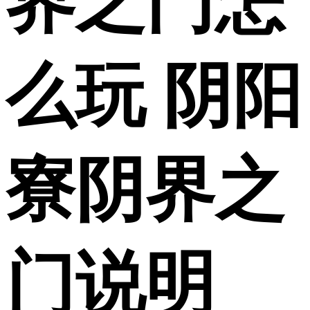
界之门怎
么玩 阴阳
寮阴界之
门说明