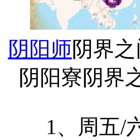
阴阳师
阴界之
阴阳寮阴界
1、周五/六