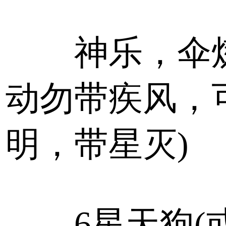
神乐，伞炼
动勿带疾风，
明，带星灭)
6星天狗(或