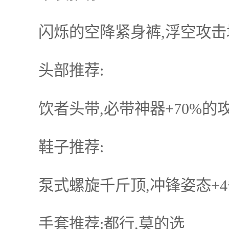
闪烁的空降紧身裤,浮空攻击增
头部推荐:
饮者头带,必带神器+70%的
鞋子推荐:
泵式螺旋千斤顶,冲锋姿态+4
手套推荐:都行,莫的选