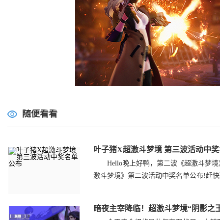
随便看看
叶子猪X超激斗梦境 第三波活动中
Hello晚上好鸭，第二波《超激斗梦境
激斗梦境》第二波活动中奖名单公布!赶快
暗夜主宰降临！超激斗梦境“阴影之