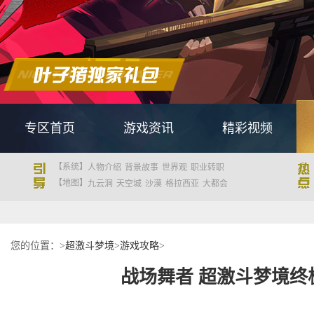
专区首页
游戏资讯
精彩视频
【系统】
人物介绍
背景故事
世界观
职业转职
【地图】
九云洞
天空城
沙漠
格拉西亚
大都会
您的位置：
>
超激斗梦境
>
游戏攻略
>
战场舞者 超激斗梦境终