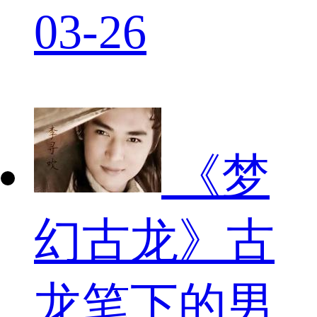
03-26
《梦
幻古龙》古
龙笔下的男