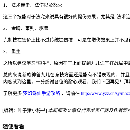
1、
法术连击、法伤以及怒火
这三个技能对于法宠来说具有很好的提伤效果，尤其是“法术连
2、
金睛、审判、驱鬼
克制技在售价上比不过传统提伤技，可是在增伤效果上并不见
3、
重生
之所以建议学习“重生”，原因在于上面提到九儿适宜在战局中
总的来说新款神兽九儿在竞技方面还是能有不错表现的，并且
内容就到这里，十分感谢各位的耐心观看，我们下回再见！拜拜
了解更多
梦幻诛仙手游攻略
，请前往
http://www.yzz.cn/sy/mhz
[编辑：叶子猪小秘书]
本新闻及文章仅代表发表厂商及作者观
随便看看