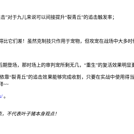
击”对于九儿来说可以间接提升“裂青丘”的追击触发率；
得比它们差！虽然克制技只作用于宠物，但攻宠在战场中大多时
后期登场，那时场上的审判宠所剩无几，“重生”的复活效果明显
依靠“裂青丘”的追击效果能够完成收割，只要在实战中使用得
~~
x/
。
点，不代表叶子猪本身观点！