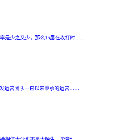
率是少之又少，那么15层在攻打时……
开发运营团队一直以来秉承的运营……
她相信大伙也不是太陌生，毕竟“……