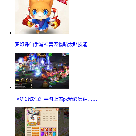
梦幻诛仙手游神兽宠物喵太郎技能……
《梦幻诛仙》手游上古pk精彩集锦……