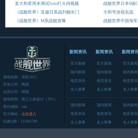
某大和君周末测试Solo打火鸡视频
战舰世界日本6级
《战舰世界》亚服日系战列舰长门
大和号游戏实战
《战舰世界》M系战舰首曝
战舰世界中国海军
新闻资讯
新闻资讯
新闻资
官方新闻
官方新闻
官方新闻
国内新闻
国内新闻
国内新闻
游戏名称：危机2015
电竞资讯
电竞资讯
电竞资讯
开发公司：网易
名人轶事
名人轶事
名人轶事
运营公司：网易
游戏类型：第三人称设计（TPS）
国内新闻
国内新闻
国内新闻
责任编辑：nak
电竞资讯
电竞资讯
电竞资讯
官方网站：
点击进入
玩家Q群：123465789
名人轶事
名人轶事
名人轶事