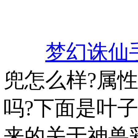
梦幻诛仙
兜怎么样?属
吗?下面是叶
来的关于神兽