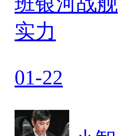
班银河战舰
实力
01-22