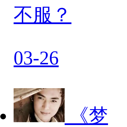
不服？
03-26
《梦