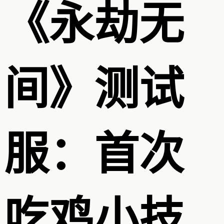
《永劫无
间》测试
服：首次
吃鸡小技