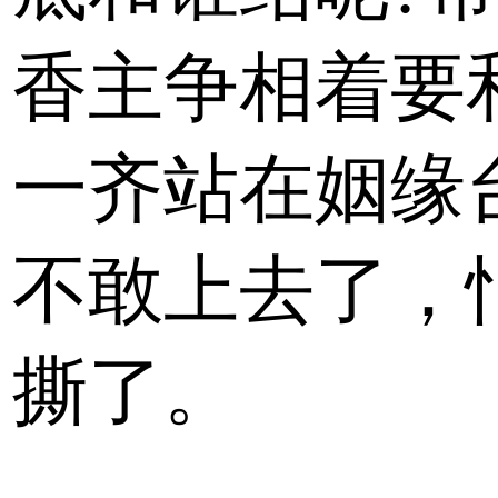
香主争相着要
一齐站在姻缘
不敢上去了，
撕了。