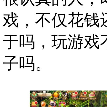
戏，不仅花钱
于吗，玩游戏
子吗。