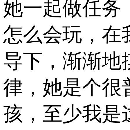
她一起做任务
怎么会玩，在我
导下，渐渐地
律，她是个很
孩，至少我是