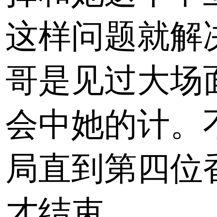
这样问题就解
哥是见过大场
会中她的计。
局直到第四位
才结束。