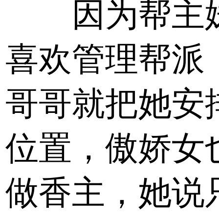
因为帮主妹
喜欢管理帮派
哥哥就把她安
位置，傲娇女
做香主，她说