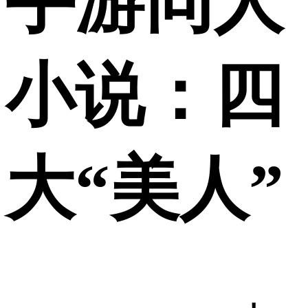
手游同人
小说：四
大“美人”