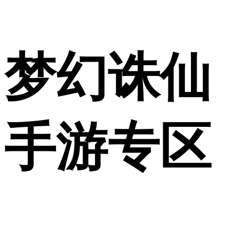
梦幻诛仙
手游专区