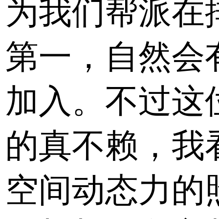
为我们帮派在
第一，自然会
加入。不过这
的真不赖，我
空间动态力的