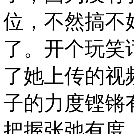
位，不然搞不
了。开个玩笑
了她上传的视
子的力度铿锵
把握张弛有度