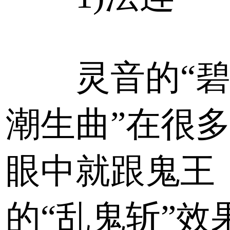
灵音的“碧
潮生曲”在很
眼中就跟鬼王
的“乱鬼斩”效