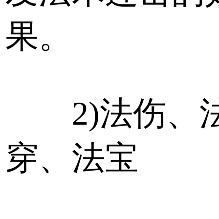
果。
2)法伤、
穿、法宝