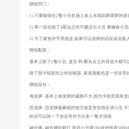
牌组窍门：
1) 只要能保住2隻小丑在场上加上永续陷阱噩梦的
2) 第一回合除了4星虫之外不建议出小丑 要确保小
3) 为了避免对手用道连 如果可以选择的话应该送
牌组配搭：
基本上除了2隻小丑, 迷宫 和 断头台之外其他卡都
除了我卡组那些之外控制器, 黄泉渡船也是一些非常
牌组应对：
海龙牌- 基本上海龙牌的威胁不大 因为卡组里面有
恐龙牌- 恐龙牌最麻烦的地方就是突击指令清小丑 不
的话可以挨一下攻击等对方出多一隻才清场
融合牌- 融合牌轻鬆打 面对小丑牌100攻的怪跟50