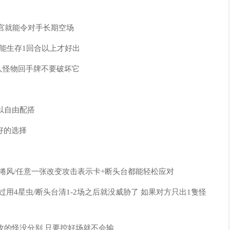
迷宫就能令对手长期空场
丑能生存1回合以上才好出
敌人怪物回手牌不要破坏它
可以自由配搭
好的选择
龙捲风/任意一张改变攻击表示卡+断头台都能轻松应对
过用4星虫/断头台清1-2场之后就没威胁了 如果对方只出1隻怪
00攻的怪没分别 只要控好场就不会输