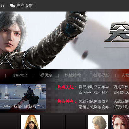
领取
关注微信
|
攻略大全
|
视频站
|
枪械推荐
|
截图壁纸
|
火
网易逆时空发布会
西点军校
热点关注：
双面寄生战斗解析
首创新龙
先锋部队体验放号
实战压枪
热点关注：
AK-47压枪扫射技巧
遗落古城爆破攻略
试玩精彩