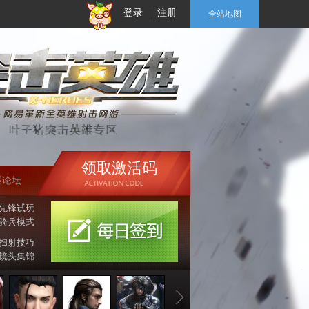
登录
注册
全站地图
领取激活码
爆论坛
先锋试玩
骑兵模式
扫射技巧
镜头集锦