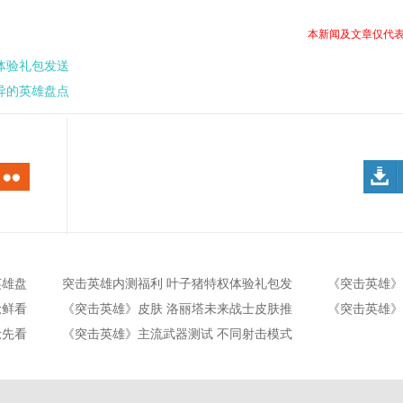
本新闻及文章仅代
体验礼包发送
异的英雄盘点
英雄盘
突击英雄内测福利 叶子猪特权体验礼包发
《突击英雄》
送
抢鲜看
《突击英雄》皮肤 洛丽塔未来战士皮肤推
《突击英雄》
荐
抢先看
《突击英雄》主流武器测试 不同射击模式
图