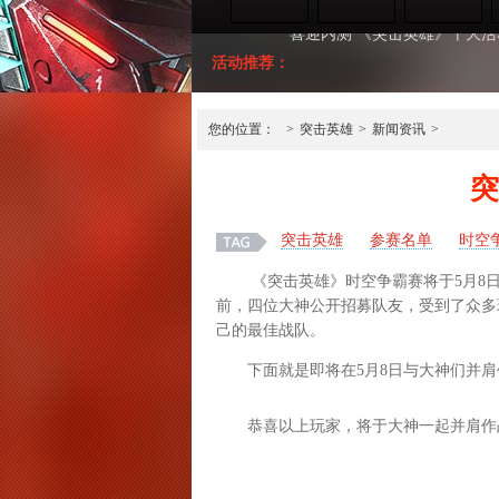
活动推荐：
《突击英雄》帮网易送枪 朋
喜迎内测 《突击英雄》十大
您的位置：
>
突击英雄
>
新闻资讯
>
突
突击英雄
参赛名单
时空
《突击英雄》时空争霸赛将于5月8日19
前，四位大神公开招募队友，受到了众多
己的最佳战队。
下面就是即将在5月8日与大神们并肩
恭喜以上玩家，将于大神一起并肩作战!高