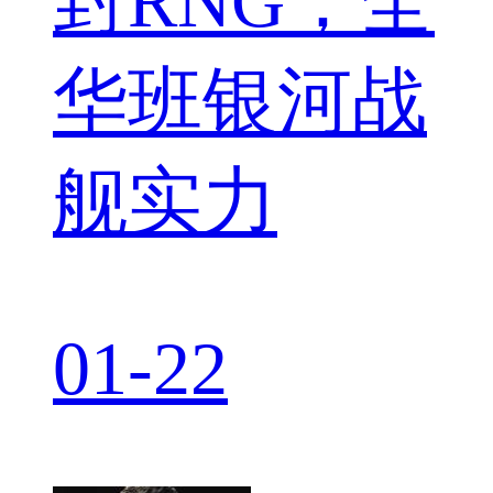
封RNG，全
华班银河战
舰实力
01-22