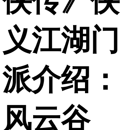
侠传》侠
义江湖门
派介绍：
风云谷