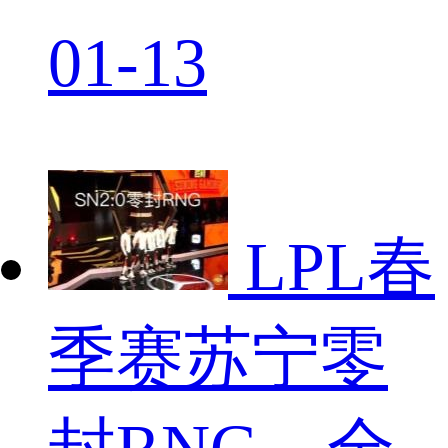
01-13
LPL春
季赛苏宁零