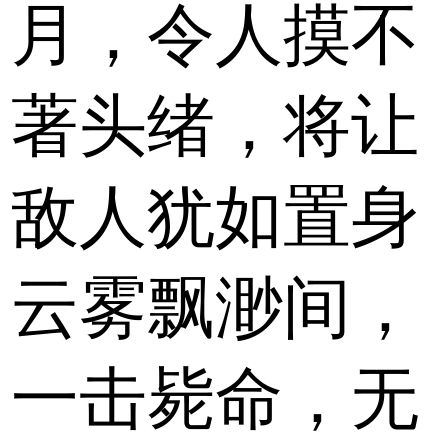
月，令人摸不
著头绪，将让
敌人犹如置身
云雾飘渺间，
一击毙命，无