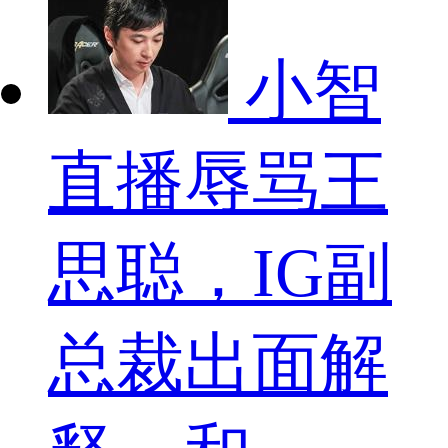
小智
直播辱骂王
思聪，IG副
总裁出面解