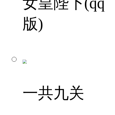
女皇陛下(qq
版)
一共九关