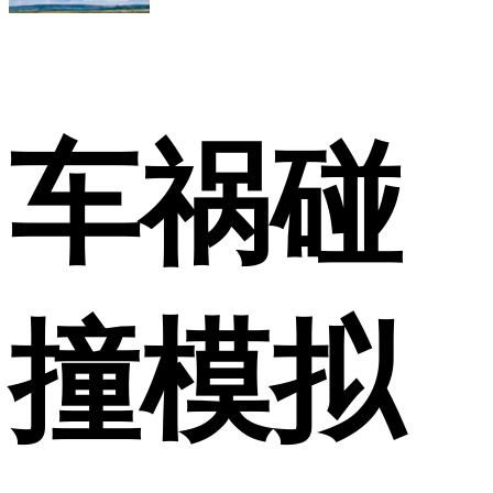
车祸碰
撞模拟